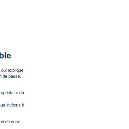
ble
qui explique
ot de passe,
opriétaire du
ous invitons à
ci de votre